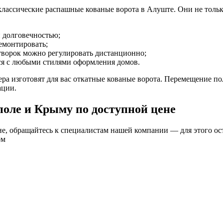
лассические распашные кованые ворота в Алуште. Они не тольк
 долговечностью;
емонтировать;
творок можно регулировать дистанционно;
тся с любыми стилями оформления домов.
ера изготовят для вас откатные кованые ворота. Перемещение по
ации.
оле и Крыму по доступной цене
е, обращайтесь к специалистам нашей компании — для этого ост
рм