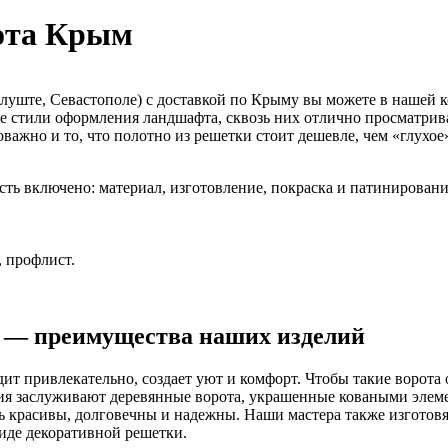
рота Крым
луште, Севастополе) с доставкой по Крыму вы можете в нашей 
ые стили оформления ландшафта, сквозь них отлично просматрив
но и то, что полотно из решетки стоит дешевле, чем «глухое» п
сть включено: материал, изготовление, покраска и патинировани
, профлист.
е — преимущества наших изделий
т привлекательно, создает уют и комфорт. Чтобы такие ворота 
ия заслуживают деревянные ворота, украшенные коваными элеме
ь красивы, долговечны и надежны. Наши мастера также изготовя
виде декоративной решетки.